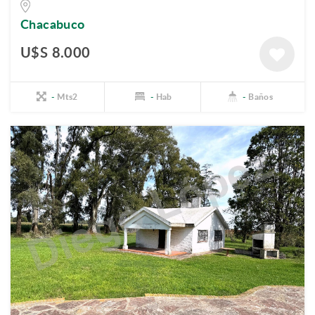
Chacabuco
U$S 8.000
-
Mts2
-
Hab
-
Baños