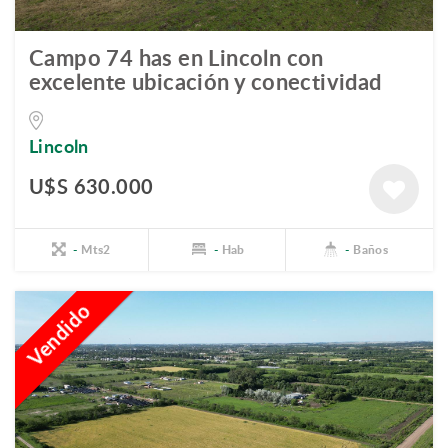
Campo 74 has en Lincoln con
excelente ubicación y conectividad
Lincoln
U$S 630.000
-
Mts2
-
Hab
-
Baños
Vendido