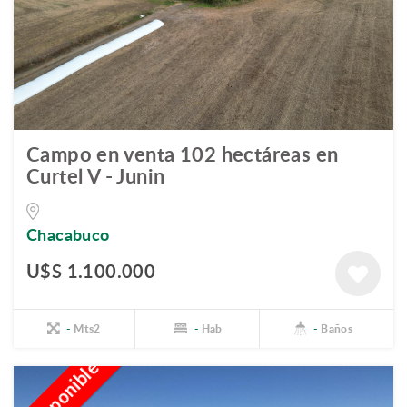
Campo en venta 102 hectáreas en
Curtel V - Junin
Chacabuco
U$S 1.100.000
-
Mts2
-
Hab
-
Baños
No Disponible