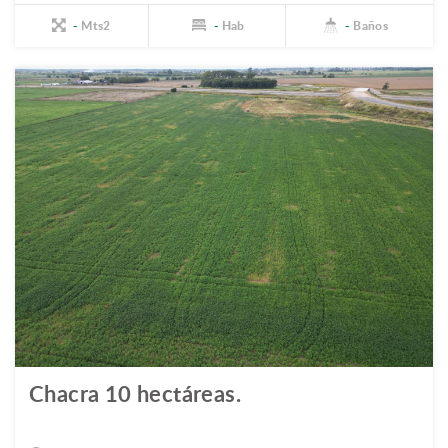
-
Mts2
-
Hab
-
Baños
Chacra 10 hectáreas.