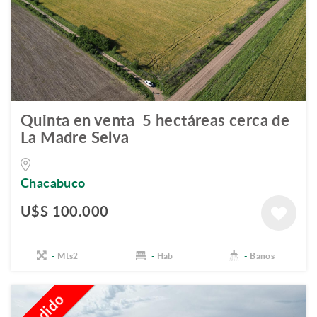
Quinta en venta  5 hectáreas cerca de
La Madre Selva
Chacabuco
U$S 100.000
-
Mts2
-
Hab
-
Baños
Vendido