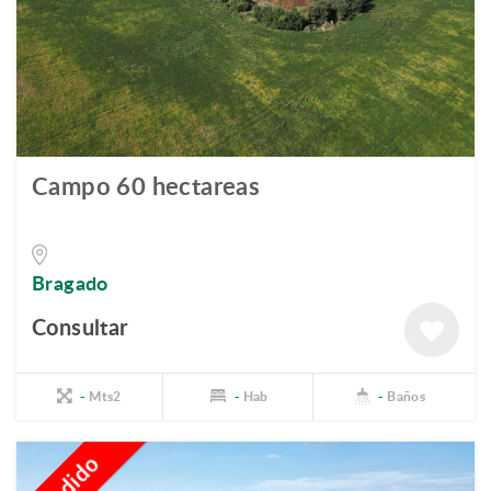
Campo 60 hectareas
Bragado
Consultar
-
Mts2
-
Hab
-
Baños
Vendido