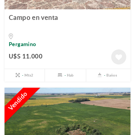
Campo en venta
Pergamino
U$S 11.000
-
Mts2
-
Hab
-
Baños
Vendido