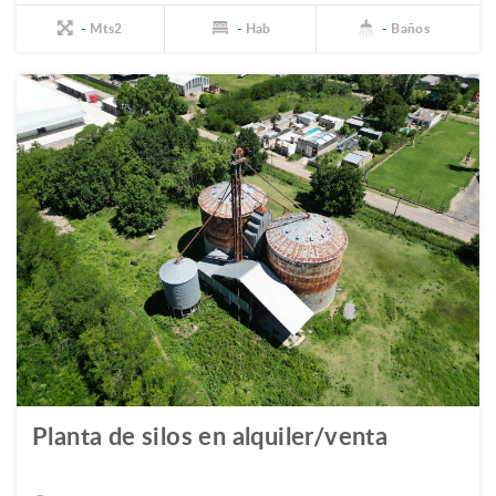
-
Mts2
-
Hab
-
Baños
Planta de silos en alquiler/venta