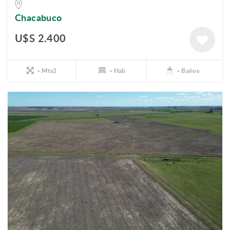
Chacabuco
U$S 2.400
-
Mts2
-
Hab
-
Baños