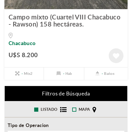
Campo mixto (Cuartel VIII Chacabuco
- Rawson) 158 hectáreas.
Chacabuco
U$S 8.200
-
Mts2
-
Hab
-
Baños
Filtros de Búsqueda
LISTADO
MAPA
Tipo de Operacion