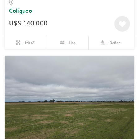
Coliqueo
U$S 140.000
-
Mts2
-
Hab
-
Baños