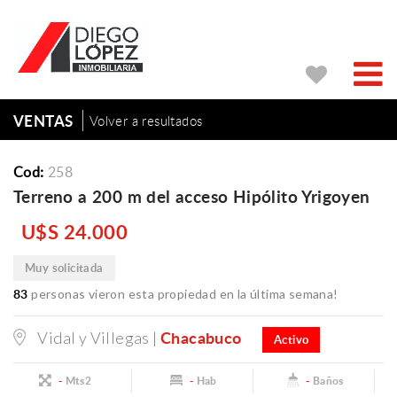
VENTAS
Volver a resultados
Cod:
258
Terreno a 200 m del acceso Hipólito Yrigoyen
U$S 24.000
Muy solicitada
83
personas vieron esta propiedad en la última semana!
Chacabuco
Vidal y Villegas |
Activo
-
Mts2
-
Hab
-
Baños