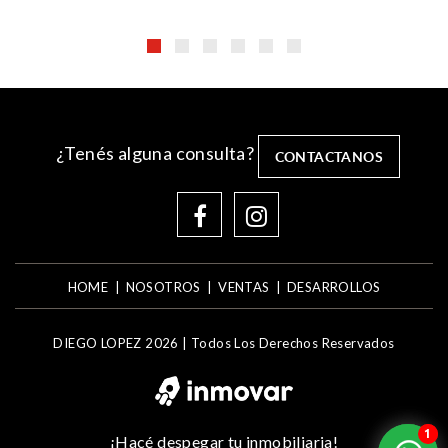
¿Tenés alguna consulta?
CONTACTANOS
HOME
NOSOTROS
VENTAS
DESARROLLOS
DIEGO LOPEZ 2026 |
Todos Los Derechos Reservados
1
1
¡Hacé despegar tu inmobiliaria!