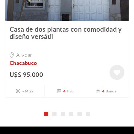
Casa de dos plantas con comodidad y
diseño versátil
Alvear
Chacabuco
U$S 95.000
-
Mts2
4
Hab
4
Baños