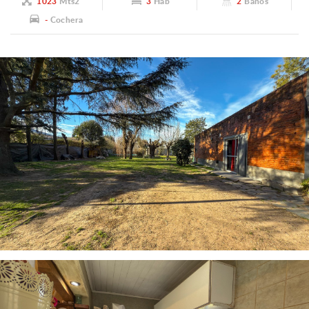
1023
Mts2
3
Hab
2
Baños
-
Cochera