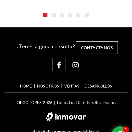
¿Tenés alguna consulta?
CONTACTANOS
HOME
NOSOTROS
VENTAS
DESARROLLOS
DIEGO LOPEZ 2026 |
Todos Los Derechos Reservados
1
1
¡Hacé despegar tu inmobiliaria!