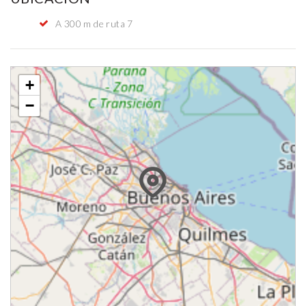
A 300 m de ruta 7
+
−