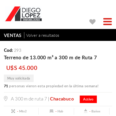
VENTAS
Volver a resultados
Cod:
293
Terreno de 13.000 m² a 300 m de Ruta 7
U$S 45.000
Muy solicitada
71
personas vieron esta propiedad en la última semana!
Chacabuco
A 300 m de ruta 7 |
Activo
-
Mts2
-
Hab
-
Baños