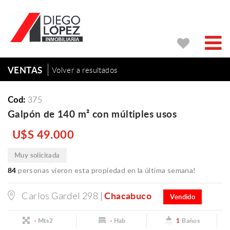
VENTAS
Volver a resultados
Cod:
375
Galpón de 140 m² con múltiples usos
U$S 49.000
Muy solicitada
84
personas vieron esta propiedad en la última semana!
Chacabuco
Carlos Gardel 298 |
Vendido
-
Mts2
-
Hab
1
Baños