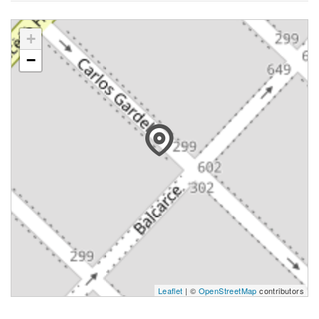
+
−
Leaflet
| ©
OpenStreetMap
contributors