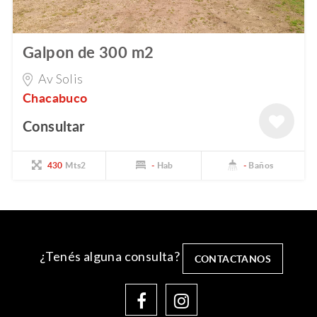
Galpon de 300 m2
Av Solis
Chacabuco
Consultar
430
Mts2
-
Hab
-
Baños
¿Tenés alguna consulta?
CONTACTANOS